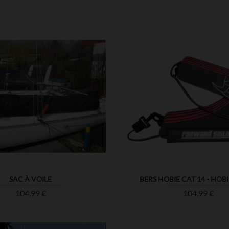


MONTRER
SAC À VOILE
BERS HOBIE CAT 14 - HOBI
Prix
Prix
104,99 €
104,99 €