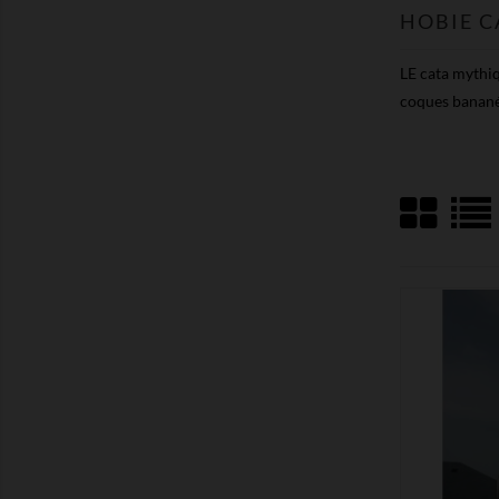
HOBIE C
LE cata mythiq
coques bananée
MONTRER