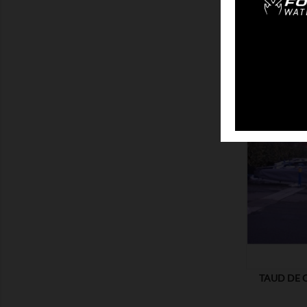
SPI
MONTRER
TAUD DE C