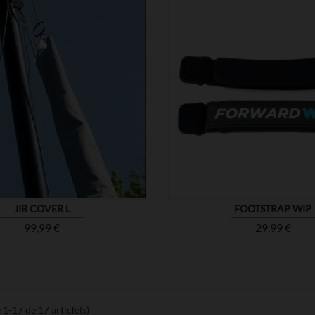


MONTRER
JIB COVER L
FOOTSTRAP WIP
Prix
Prix
99,99 €
29,99 €
 1-17 de 17 article(s)