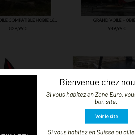
LE COMPATIBLE HOBIE 16...
GRAND VOILE HOBIE
Prix
Prix
829,99 €
949,99 €
Bienvenue chez nou
Si vous habitez en Zone Euro, vous


MONTRER
bon site.
Voir le site
Si vous habitez en Suisse ou aille