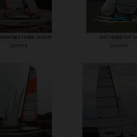
MPATIBLE HOBIE 16 EASY
FOC HOBIE CAT 1
Prix
Prix
269,99 €
344,99 €


MONTRER