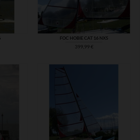
6
FOC HOBIE CAT 16 NX5
Prix
399,99 €

MONTRER