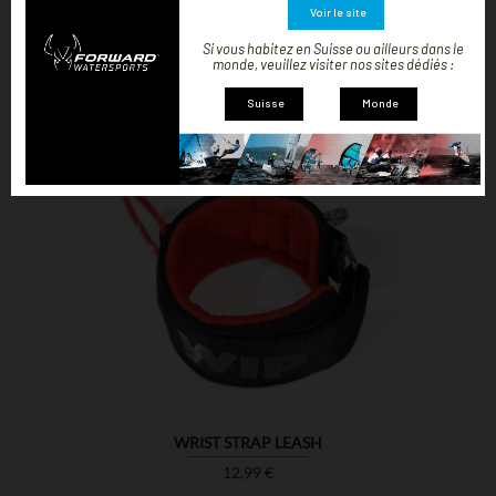
Voir le site
WING BOARD LEASH
Si vous habitez en Suisse ou ailleurs dans le
monde, veuillez visiter nos sites dédiés :
Prix
39,99 €
Suisse
Monde

MONTRER
WRIST STRAP LEASH
Prix
12,99 €