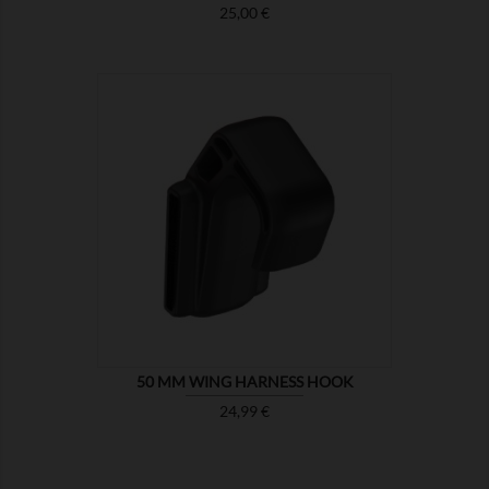
Prix
25,00 €

MONTRER
50 MM WING HARNESS HOOK
Prix
24,99 €