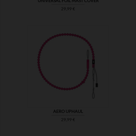
UNIVERSAL FOIL MAST COVER
Prix
29,99 €

MONTRER
AERO UPHAUL
Prix
29,99 €