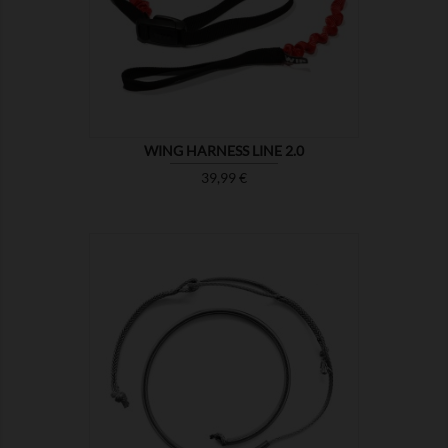

MONTRER
WING HARNESS LINE 2.0
Prix
39,99 €

MONTRER