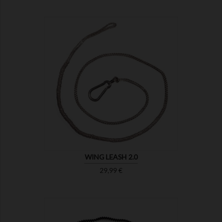

MONTRER
WING LEASH 2.0
Prix
29,99 €