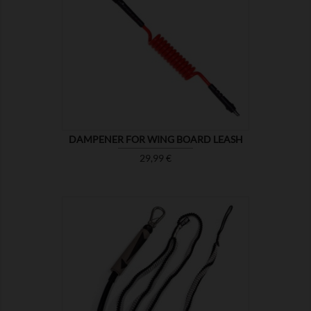

MONTRER
DAMPENER FOR WING BOARD LEASH
Prix
29,99 €

MONTRER