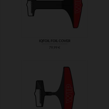

MONTRER
IQFOIL FOIL COVER
Prix
79,99 €

MONTRER