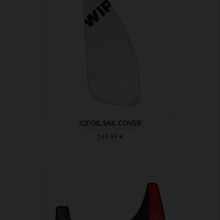

MONTRER
IQFOIL SAIL COVER
Prix
169,99 €