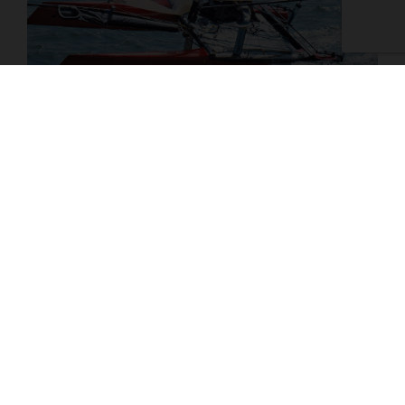
LA RÉGATE DU DUC D’ALBE
12459
Vues
La régate du Duc d’Albe, une compétition internationale
organisée par le Club Multicoques de Hyères, a eu lieu cette
année du 22 au 24 septembre.
Lire la suite