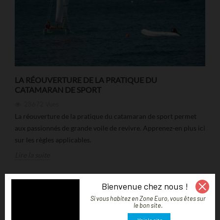
LA RÉOUVERTURE DE LA PRATIQUE DU
CATAMARAN DE SPORT
28672
Vues
La réouverture de la pratique du catamaran de sport permet
aux passionnés de grande voile de revivre. Apprenez-en plus ici
sur les règles applicables.
Lire la suite
Bienvenue chez nous !
Si vous habitez en Zone Euro, vous êtes sur
le bon site.