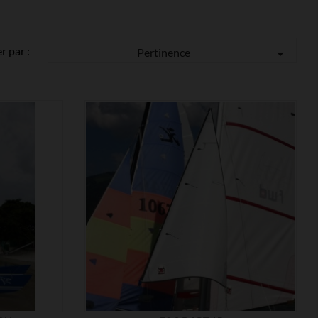
er par :
Pertinence


MONTRER