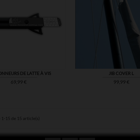


MONTRER
ONNEURS DE LATTE À VIS
JIB COVER L
Prix
Prix
69,99 €
99,99 €
 1-15 de 15 article(s)