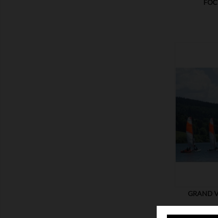
FOC
MONTRER
GRAND V