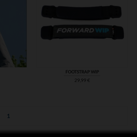

MONTRER
FOOTSTRAP WIP
Prix
29,99 €
1