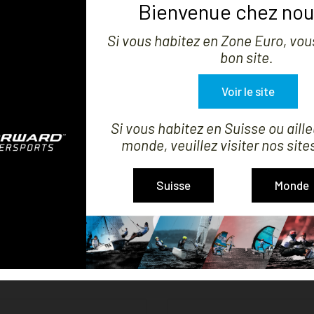
Bienvenue chez nou
Si vous habitez en Zone Euro, vous
bon site.
Voir le site
Si vous habitez en Suisse ou aille


monde, veuillez visiter nos site
MONTRER
Suisse
Monde
 VOILE DART 18 DACRON
SAC À VOILE
Prix
Prix
889,99 €
104,99 €