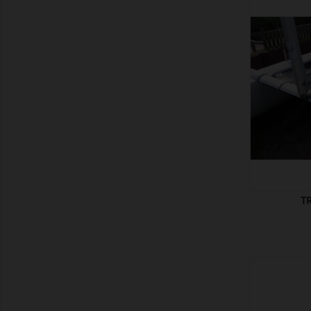
MONTRER
T