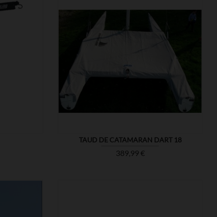

MONTRER
TAUD DE CATAMARAN DART 18
Prix
389,99 €