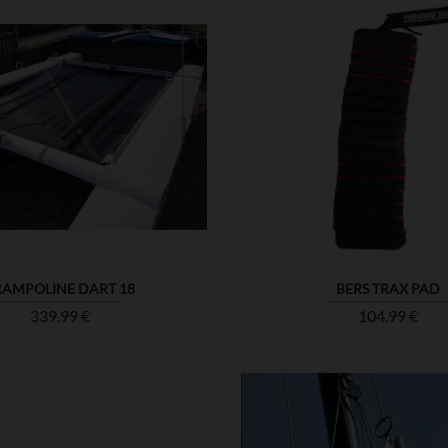


MONTRER
RAMPOLINE DART 18
BERS TRAX PAD
Prix
Prix
339,99 €
104,99 €