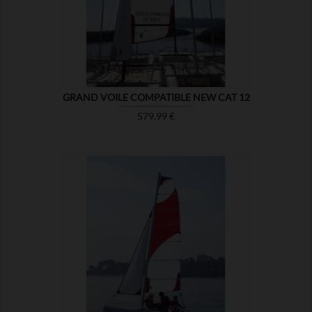

MONTRER
GRAND VOILE COMPATIBLE NEW CAT 12
Prix
579,99 €

MONTRER