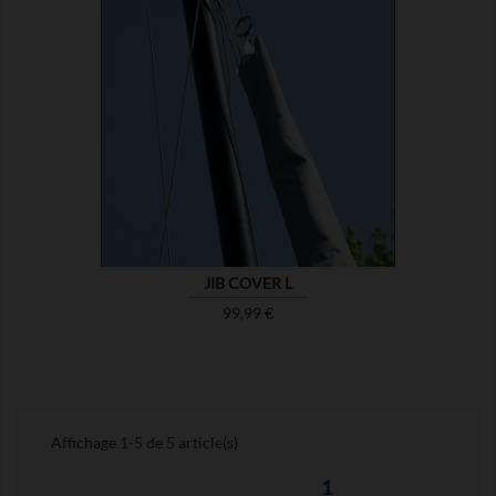

MONTRER
JIB COVER L
Prix
99,99 €
Affichage 1-5 de 5 article(s)
1