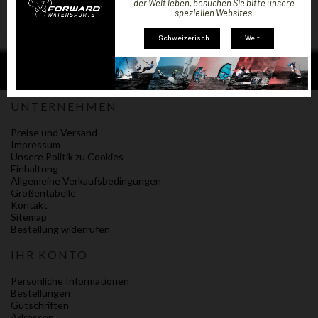
der Welt leben, besuchen Sie bitte unsere
speziellen Websites.
Schweizerisch
Welt
UNTERNEHMEN
Preise und Versand
Impressum
Unsere Politik zu Cookies
Einhaltung
Allgemeine Verkaufsbedingungen
Größentabelle
Kontakt
Sitemap
Bestellung widerrufen
IHR KONTO
Persönliche Informationen
Bestellungen
Gutschriften
Adressen