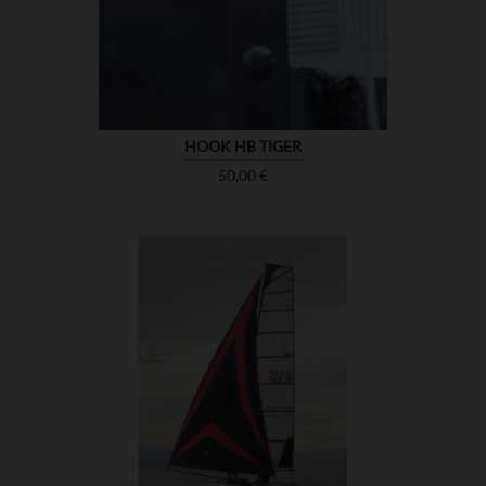
HOOK HB TIGER
Preis
50,00 €

ZEIGEN