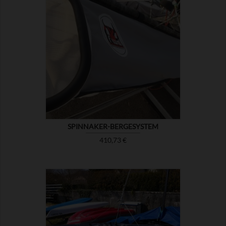

ZEIGEN
SPINNAKER-BERGESYSTEM
Preis
410,73 €