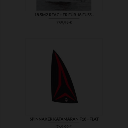
18.5M2 REACHER FÜR 18 FUSS...
Preis
759,99 €

ZEIGEN
SPINNAKER KATAMARAN F18 - FLAT
Preis
769,99 €