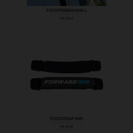
FOCKPERSENNING L
Preis
99,99 €

ZEIGEN
FOOTSTRAP WIP.
Preis
29,99 €