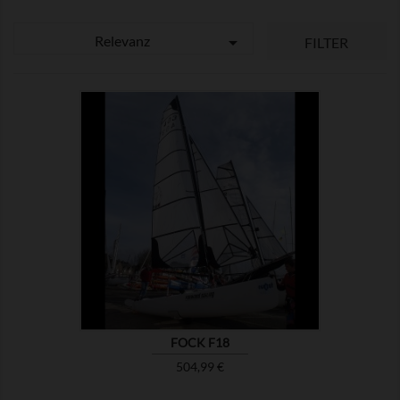
Relevanz

FILTER

ZEIGEN
FOCK F18
Preis
504,99 €