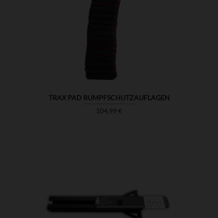

ZEIGEN
TRAX PAD RUMPFSCHUTZAUFLAGEN
Preis
104,99 €

ZEIGEN