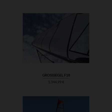

ZEIGEN
GROSSSEGEL F18
Preis
1.344,99 €