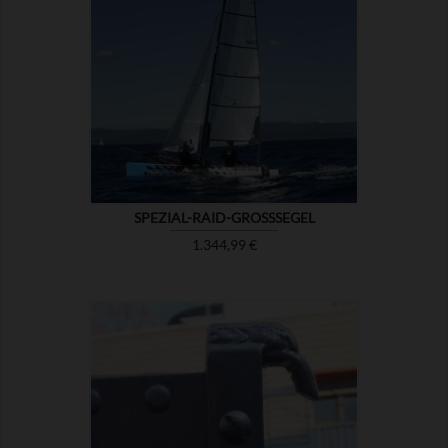

ZEIGEN
SPEZIAL-RAID-GROSSSEGEL
Preis
1.344,99 €

ZEIGEN