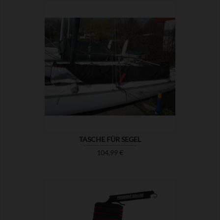

ZEIGEN
TASCHE FÜR SEGEL
Preis
104,99 €