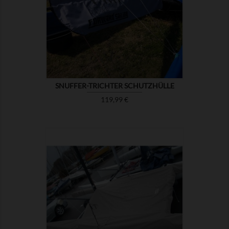

ZEIGEN
SNUFFER-TRICHTER SCHUTZHÜLLE
Preis
119,99 €

ZEIGEN