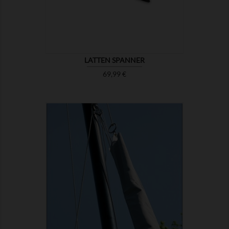
LATTEN SPANNER
Preis
69,99 €

ZEIGEN