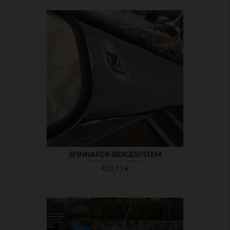

ZEIGEN
SPINNAKER-BERGESYSTEM
Preis
410,73 €