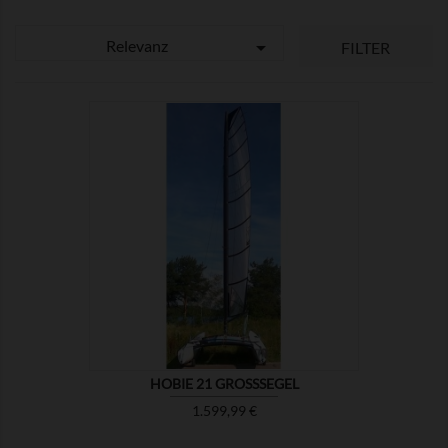
Relevanz

FILTER

ZEIGEN
HOBIE 21 GROSSSEGEL
Preis
1.599,99 €