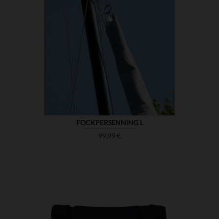

ZEIGEN
FOCKPERSENNING L
Preis
99,99 €