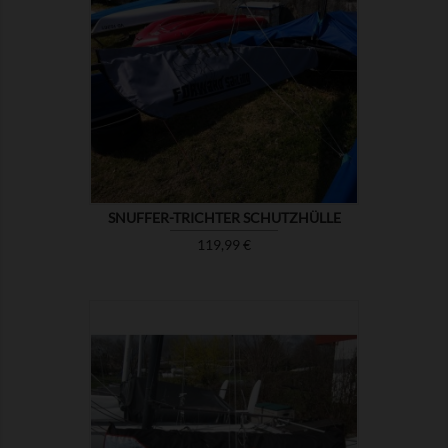

ZEIGEN
SNUFFER-TRICHTER SCHUTZHÜLLE
Preis
119,99 €

ZEIGEN