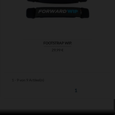

ZEIGEN
FOOTSTRAP WIP.
Preis
29,99 €
1 - 9 von 9 Artikel(n)
1