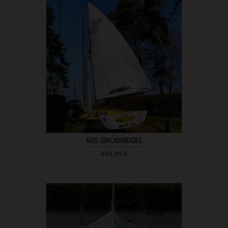

ZEIGEN
505 GROSSSEGEL
Preis
499,99 €