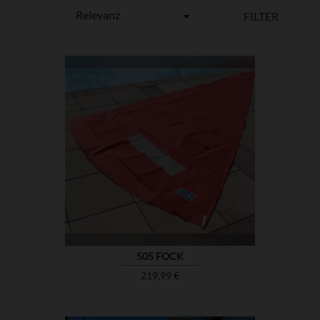
Relevanz

FILTER

ZEIGEN
505 FOCK
Preis
219,99 €