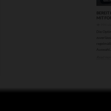
BEREIT 
MIT FO
994
vi
Die Optim
zuverläss
regelmäßi
Auswahl..
Read mor