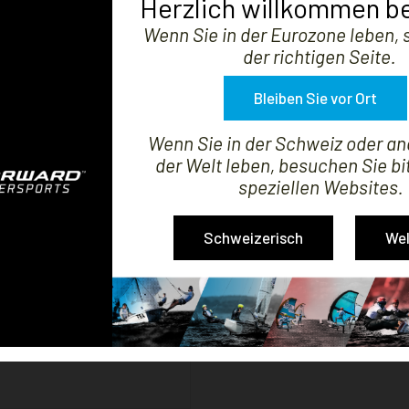
Herzlich willkommen be
Wenn Sie in der Eurozone leben, s
der richtigen Seite.
PTI TOP COVER 2.0
OP TOP COVER
Preis
Verkaufspreis
P
149,99 €
-30%
139,99 €
Bleiben Sie vor Ort
97,99 €
Wenn Sie in der Schweiz oder a
der Welt leben, besuchen Sie bi
speziellen Websites.
Schweizerisch
Wel
