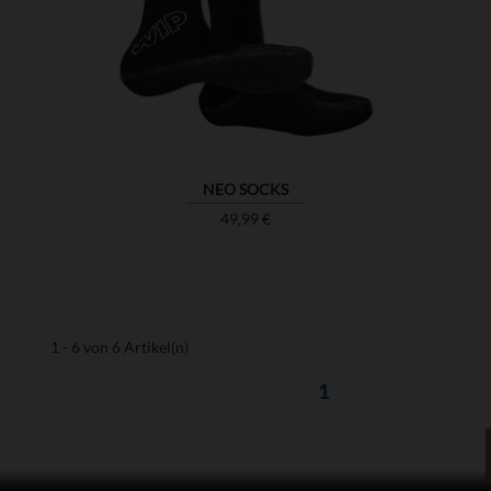

ZEIGEN
NEO SOCKS
Preis
49,99 €
1 - 6 von 6 Artikel(n)
1