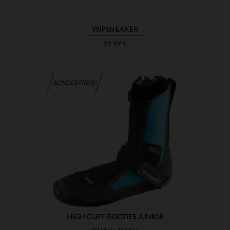
WIPSNEAKER
Preis
89,99 €
SONDERPREIS!

ZEIGEN
HIGH CUFF BOOTIES JUNIOR
Verkaufspreis
Preis