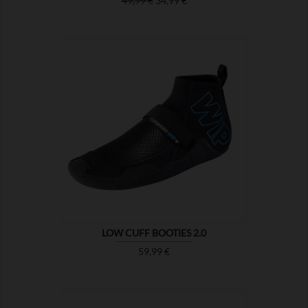
49,99 €
34,99 €

ZEIGEN
LOW CUFF BOOTIES 2.0
Preis
59,99 €