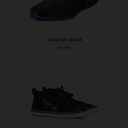

ZEIGEN
HYDROTEC SHOES
Preis
99,99 €

ZEIGEN